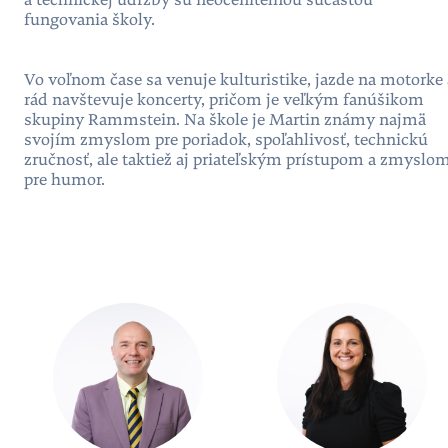
a technickej údržby sú neoceniteľnou súčasťou
fungovania školy.
Vo voľnom čase sa venuje kulturistike, jazde na motorke 
rád navštevuje koncerty, pričom je veľkým fanúšikom
skupiny Rammstein. Na škole je Martin známy najmä
svojím zmyslom pre poriadok, spoľahlivosť, technickú
zručnosť, ale taktiež aj priateľským prístupom a zmyslo
pre humor.
People