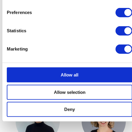
Andrea Zákopčanová
Andrea Siváková
Admissions Manager
Academic Examinations &
Preferences
Data Manager
Statistics
Marketing
Allow all
Zora Roth
Nela Petrušová
Senior Marketing Manager
Marketing Specialist
Allow selection
Deny