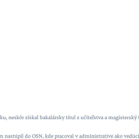
u, neskôr získal bakalársky titul z učiteľstva a magisterský
om nastúpil do OSN, kde pracoval v administratíve ako vedúc