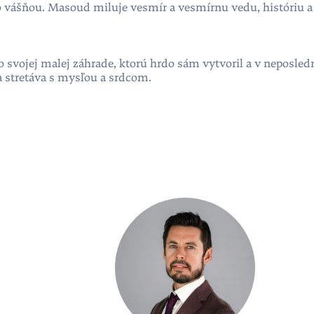
eho vášňou. Masoud miluje vesmír a vesmírnu vedu, históriu a
vo svojej malej záhrade, ktorú hrdo sám vytvoril a v neposle
a stretáva s mysľou a srdcom.